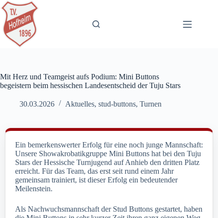
Zum
Inhalt
springen
Mit Herz und Teamgeist aufs Podium: Mini Buttons
begeistern beim hessischen Landesentscheid der Tuju Stars
30.03.2026
Aktuelles
,
stud-buttons
,
Turnen
Ein bemerkenswerter Erfolg für eine noch junge Mannschaft:
Unsere Showakrobatikgruppe Mini Buttons hat bei den Tuju
Stars der Hessische Turnjugend auf Anhieb den dritten Platz
erreicht. Für das Team, das erst seit rund einem Jahr
gemeinsam trainiert, ist dieser Erfolg ein bedeutender
Meilenstein.
Als Nachwuchsmannschaft der Stud Buttons gestartet, haben
die Mini Buttons in sehr kurzer Zeit ihren ganz eigenen Weg