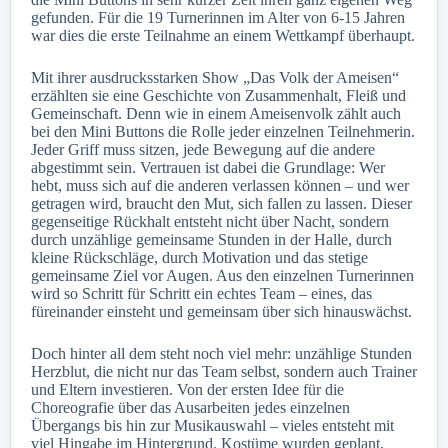
gefunden. Für die 19 Turnerinnen im Alter von 6-15 Jahren
war dies die erste Teilnahme an einem Wettkampf überhaupt.
Mit ihrer ausdrucksstarken Show „Das Volk der Ameisen“
erzählten sie eine Geschichte von Zusammenhalt, Fleiß und
Gemeinschaft. Denn wie in einem Ameisenvolk zählt auch
bei den Mini Buttons die Rolle jeder einzelnen Teilnehmerin.
Jeder Griff muss sitzen, jede Bewegung auf die andere
abgestimmt sein. Vertrauen ist dabei die Grundlage: Wer
hebt, muss sich auf die anderen verlassen können – und wer
getragen wird, braucht den Mut, sich fallen zu lassen. Dieser
gegenseitige Rückhalt entsteht nicht über Nacht, sondern
durch unzählige gemeinsame Stunden in der Halle, durch
kleine Rückschläge, durch Motivation und das stetige
gemeinsame Ziel vor Augen. Aus den einzelnen Turnerinnen
wird so Schritt für Schritt ein echtes Team – eines, das
füreinander einsteht und gemeinsam über sich hinauswächst.
Doch hinter all dem steht noch viel mehr: unzählige Stunden
Herzblut, die nicht nur das Team selbst, sondern auch Trainer
und Eltern investieren. Von der ersten Idee für die
Choreografie über das Ausarbeiten jedes einzelnen
Übergangs bis hin zur Musikauswahl – vieles entsteht mit
viel Hingabe im Hintergrund. Kostüme wurden geplant,